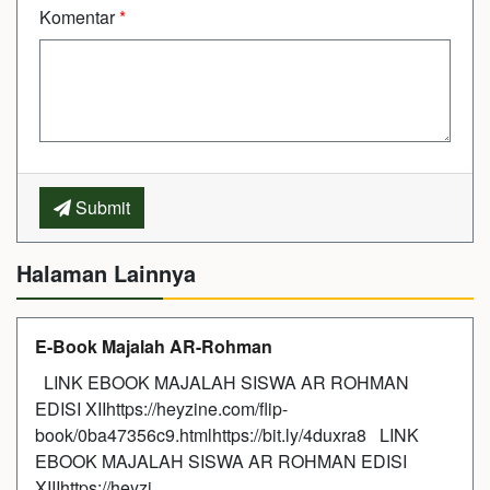
Komentar
*
Submit
Halaman Lainnya
E-Book Majalah AR-Rohman
LINK EBOOK MAJALAH SISWA AR ROHMAN
EDISI XIIhttps://heyzine.com/flip-
book/0ba47356c9.htmlhttps://bit.ly/4duxra8 LINK
EBOOK MAJALAH SISWA AR ROHMAN EDISI
XIIIhttps://heyzi