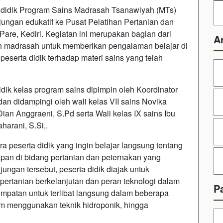
a didik Program Sains Madrasah Tsanawiyah (MTs)
ngan edukatif ke Pusat Pelatihan Pertanian dan
re, Kediri. Kegiatan ini merupakan bagian dari
A
eh madrasah untuk memberikan pengalaman belajar di
serta didik terhadap materi sains yang telah
idik kelas program sains dipimpin oleh Koordinator
 dan didampingi oleh wali kelas VII sains Novika
Dian Anggraeni, S.Pd serta Wali kelas IX sains Ibu
harani, S.Si,.
ara peserta didik yang ingin belajar langsung tentang
apan di bidang pertanian dan peternakan yang
ngan tersebut, peserta didik diajak untuk
ertanian berkelanjutan dan peran teknologi dalam
P
mpatan untuk terlibat langsung dalam beberapa
nam menggunakan teknik hidroponik, hingga