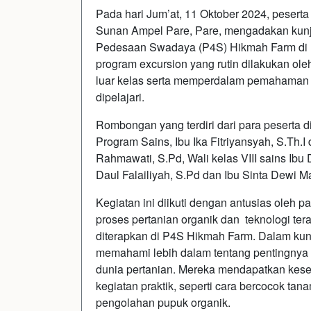
Pada hari Jum’at, 11 Oktober 2024, pesert
Sunan Ampel Pare, Pare, mengadakan kunju
Pedesaan Swadaya (P4S) Hikmah Farm di Pa
program excursion yang rutin dilakukan ol
luar kelas serta memperdalam pemahaman pe
dipelajari.
Rombongan yang terdiri dari para peserta d
Program Sains, Ibu Ika Fitriyansyah, S.Th.I
Rahmawati, S.Pd, Wali kelas VIII sains Ibu 
Daul Falailiyah, S.Pd dan Ibu Sinta Dewi Ma
Kegiatan ini diikuti dengan antusias oleh p
proses pertanian organik dan teknologi ter
diterapkan di P4S Hikmah Farm. Dalam kunju
memahami lebih dalam tentang pentingnya p
dunia pertanian. Mereka mendapatkan kese
kegiatan praktik, seperti cara bercocok ta
pengolahan pupuk organik.