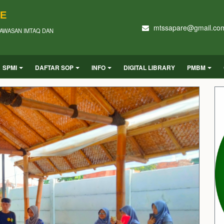
RE
mtssapare@gmail.co
AWASAN IMTAQ DAN
SPMI
DAFTAR SOP
INFO
DIGITAL LIBRARY
PMBM