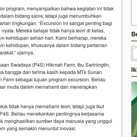
nator program, menyampaikan bahwa kegiatan ini tidak
dalam bidang sains, tetapi juga menumbuhkan
ian lingkungan. “Excursion ini sangat penting bagi
ata. Mereka belajar tidak hanya teori di kelas,
B
m kehidupan sehari-hari. Kami berharap, mereka
am kehidupan, khususnya dalam bidang pertanian
akat,” ujarnya.
saan Swadaya (P4S) Hikmah Farm, Ibu Sariningtin,
Ik
a bangga dan terima kasih kepada MTs Sunan
 Farm sebagai tujuan program excursion. Beliau
erasi muda dalam memahami dan menerapkan
.
tuk tidak hanya memahami teori, tetapi juga ikut
di P4S. Beliau menekankan pentingnya kerjasama
ntuk menghasilkan sumber daya manusia yang unggul
ern yang semakin menuntut inovasi.